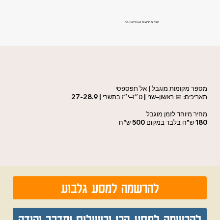
חברות חדשות ואווירה טובה
מספר מקומות מוגבל | אל תפספסי
תאריכים: 📅 ראשון–שני | ט
ז–י
ז בתשרי | 27-28.9
״
״
מחיר מיוחד לזמן מוגבל
180 ש"ח בלבד במקום 500 ש"ח
להרשמה למסע גלבוע
להרשמה למסע הרי ירושלים ומדבר יהודה