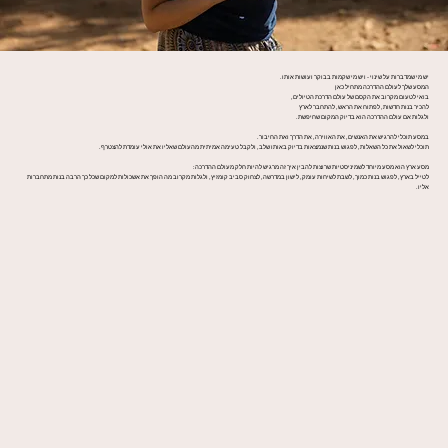
יש מי שמדברות על שינוי - ויש מי שקמות בבוקר ועושות אותו.
המסע שלך לעולם ההדרכה מתחיל כאן
בואי לטעום מקרוב את הקסם של עולם הדרכת הטיולים,
להכיר בנות חדשות, לפתוח את הראש, להתחבר לארץ
ולגלות אם עולם ההדרכה הוא בדיוק המקום שחיפשת.
במסע תוכלי להרגיש את האנשים, את האווירה, את הדרך ואת החיבור.
תוכלי לשאול את כל השאלות, לפגוש בנות שנמצאות בדיוק באותו שלב, ולקבל טעימה אמיתית מהעולם שאליו את אולי עומדת להצטרף.
מסע ארץ הוא מסע מיוחד לשמיניסטיות שרוצות להבין איך זה מרגיש להיות חלק מעולם ההדרכה:
לטייל בארץ, לפגוש בנות כמוך, לשבת לשיחות עומק, לישון במדרשה, לצחוק סביב קומזיץ, ולגלות מקרוב מה הופך את אשכולות למקום שכל כך הרבה בנות מתחברות
אליו.