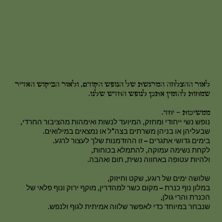
לאור ההצלחה המרגשת של הנופש הקודם, ולאור הביקוש האדיר
שמחות להזמין אתכן לנופש החדש שלנו.
ממשיכות – יחד.
נופש נשי ייחודי ומחזק, המיועד לנשות ואימהות מהציבור החרדי,
שבעליהן או בניהן משרתים בצה"ל או נמצאים במילואים.
בימים גדושי אתגרים – זו ההזדמנות שלך לעצור לרגע.
לקחת נשימה עמוקה, להתמלא בכוחות,
ולהיות עטופה באחווה נשית, חום ואהבה.
שלושה ימים של רוגע, שקט וחיזוק,
במלון נוף כנרת – מקום כשר למהדרין, מוקף ירוק ונוף פלאי של
הכנרת והרי גולן,
שנבחר במיוחד כדי לאפשר שלווה אמיתית לגוף ולנפש.