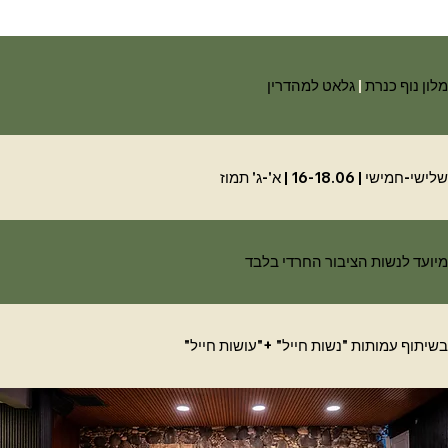
מלון נוף כנרת
|
גלאט למהדרין
שלישי-חמישי
|
16-18.06
|
א'-ג' תמוז
מיועד לנשות הציבור החרדי בלבד
בשיתוף עמותות "נשות חייל" +"עושות חייל"