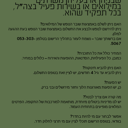
שבניהן או בעליהן משרתים
במילואים או בשירות פעיל בצה״ל,
בכל תפקיד שהוא.
האם ניתן לשלם באמצעות שובר הנופש של המילואים?
ניתן להירשם לנופש ולבצע את התשלום באמצעות שובר הנופש בעת ההגעה
למלון.
אם ברשותך שובר – נשמח לעזור בתהליך הרישום בטלפון 053-303-
5067.
המחיר כולל את כל התוכנית?
כמובן. כל הפעילויות, הסדנאות, ההופעות והאירוח – כלולים במחיר.
האם ניתן להביא תינוקות?
ניתן להביא עד גיל 4 חודשים, יש לציין זאת בטופס התשלום.
יש הסעות?
כן, יש הסעות מאורגנות הלוך וחזור מירושלים ובני ברק.
מה קורה אם צריך לבטל?
יש לנו מדיניות ביטולים מיוחדת, מותאמת למורכבות של התקופה. הפרטים
המלאים מופיעים בתחתית העמוד.
אפשר לבחור עם מי להיות בחדר?
בוודאי. בטופס הרישום תוכלי לציין עם מי תרצי לחלוק חדר.