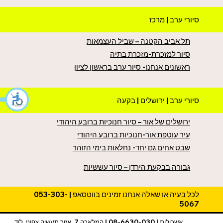
סיורי ערב | מרכז
תל אביב הקטנה – שביל העצמאות
סיור למזכרת-מזכרת בתיה
ראשונים אנחנו- סיור ערב בראשון לציון
סיורי ערב | ירושלים | בקעה
ירושלים של אור – סיור חנוכיות ברובע היהודי
עיר עוטפת אור-חנוכיות ברובע היהודי
שבט אחים גם יחד- נחלאות בימי הזוהר
גבורה בבקעת הירדן – סיור עששיות
לכל בעיה או שאלה אנחנו זמינים בווטסאפ | ⁦053-303-
5067⁩
אשכולות | 08-6630-030 | המלאכה 7, אזור תעשיה צפוני, לוד