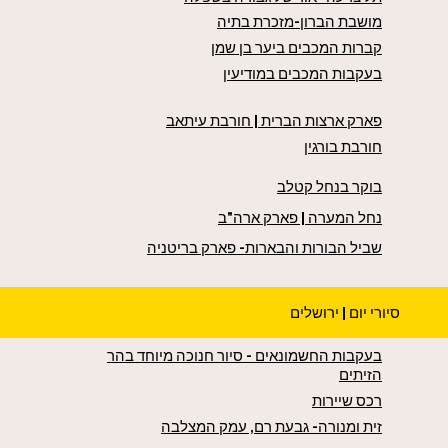
מושבת הברון-מזכרת בתיה
קברות המכבים ביער בן שמן
בעקבות המכבים במודיעין
פארק ארצות הברית | חורבת עיתאב
חורבת בורגין
בוקר בנחל קטלב
נחל המערה | פארק ארה"ב
שביל הבורות והבארות- פארק בריטניה
סיורי יום | ירושלים
בעקבות החשמונאים - סיור חנוכה מיוחד בהר
הזיתים
רכס שיירות
זית ומנורה- גבעת רם, עמק המצלבה