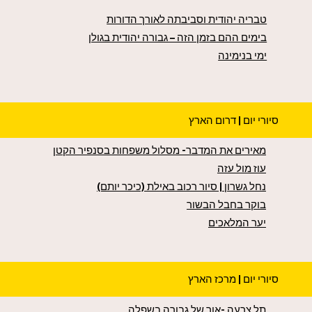
טבריה יהודית וסביבתה לאורך הדורות
בימים ההם בזמן הזה – גבורה יהודית בגולן
ימי בנימינה
סיורי יום | דרום הארץ
מאירים את המדבר- מסלול משפחות בסנפיר הקטן
עוז מול עזה
נחל גשרון | סיור רכוב באילת (כיכר יותם)
בוקר בחבל הבשור
יער המלאכים
סיורי יום | מרכז הארץ
תל צרעה -אור של גבורה בשפלה