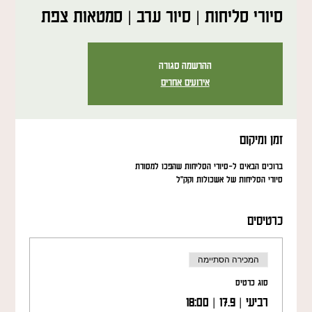
סיורי סליחות | סיור ערב | סמטאות צפת
ההרשמה סגורה
אירועים אחרים
זמן ומיקום
ברוכים הבאים ל-סיורי הסליחות שהפכו למסורת
סיורי הסליחות של אשכולות וקק"ל
כרטיסים
המכירה הסתיימה
סוג כרטיס
רביעי | 17.9 | 18:00