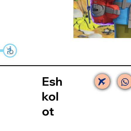
Esh
kol
ot​​