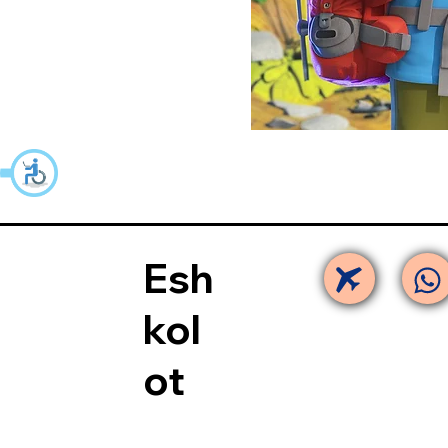
Esh
kol
ot​​