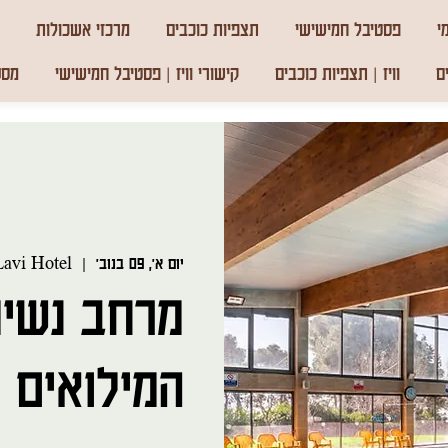
י
פסטיבל חמישישי
תצפיות כוכבים
מרכזי אשכולות
ם
וויז | תצפיות כוכבים
קישורי וויז | פסטיבל חמישישי
מסע
יום א׳, 09 בנוב׳
  |  
Lavi Hotel
מרחב נשימ
המילואים |