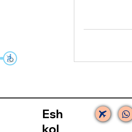
Esh
kol