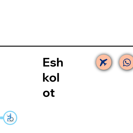
Esh
kol
ot​​