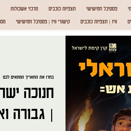
י
פסטיבל חמישישי
תצפיות כוכבים
מרכזי אשכולות
ם
וויז | תצפיות כוכבים
קישורי וויז | פסטיבל חמישישי
מסע
בחרו את התאריך המתאים לכם
|  
חנוכה ישרא
| גבורה וא