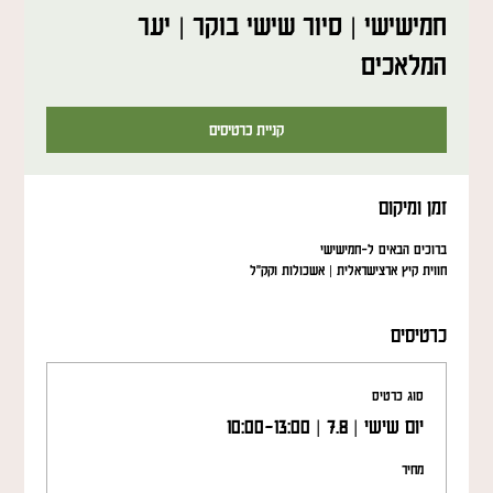
חמישישי | סיור שישי בוקר | יער
המלאכים
קניית כרטיסים
זמן ומיקום
ברוכים הבאים ל-חמישישי
חווית קיץ ארצישראלית | אשכולות וקק"ל
כרטיסים
סוג כרטיס
יום שישי | 7.8 | 10:00-13:00
מחיר