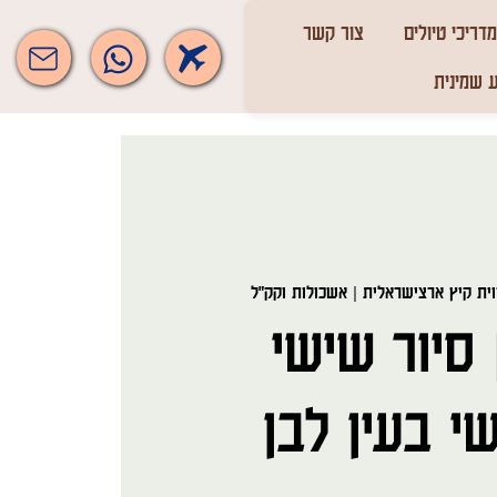
מדריכי טיולים
צור קשר
 שמינית
וית קיץ ארצישראלית | אשכולות וקק"ל
סיור שישי
י בעין לבן