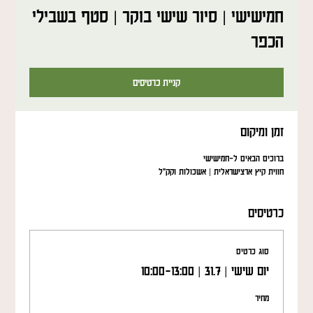
חמישישי | סיור שישי בוקר | סטף בשבילי
הכפר
קניית כרטיסים
זמן ומיקום
ברוכים הבאים ל-חמישישי
חווית קיץ ארצישראלית | אשכולות וקק"ל
כרטיסים
סוג כרטיס
יום שישי | 31.7 | 10:00-13:00
מחיר