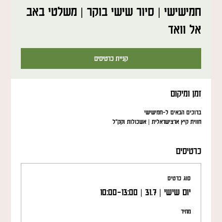
חמישישי | סיור שישי בוקר | משלטי באב
אל וואד
קניית כרטיסים
זמן ומיקום
ברוכים הבאים ל-חמישישי
חווית קיץ ארצישראלית | אשכולות וקק"ל
כרטיסים
סוג כרטיס
יום שישי | 31.7 | 10:00-13:00
מחיר