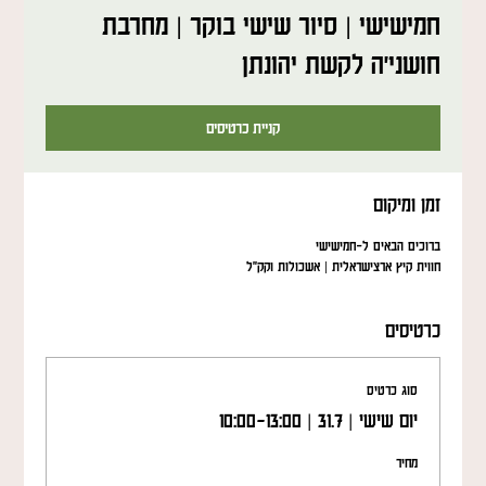
חמישישי | סיור שישי בוקר | מחרבת
חושני'ה לקשת יהונתן
קניית כרטיסים
זמן ומיקום
ברוכים הבאים ל-חמישישי
חווית קיץ ארצישראלית | אשכולות וקק"ל
כרטיסים
סוג כרטיס
יום שישי | 31.7 | 10:00-13:00
מחיר