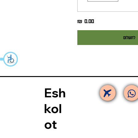
לתשלום
Esh
kol
ot​​