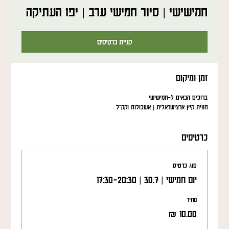
חמישישי | סיור חמישי ערב | יפו העתיקה
קניית כרטיסים
זמן ומיקום
ברוכים הבאים ל-חמישישי
חווית קיץ ארצישראלית | אשכולות וקק"ל
כרטיסים
סוג כרטיס
יום חמישי | 30.7 | 17:30-20:30
מחיר