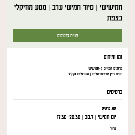
חמישישי | סיור חמישי ערב | מסע מוזיקלי
בצפת
קניית כרטיסים
זמן ומיקום
ברוכים הבאים ל-חמישישי
חווית קיץ ארצישראלית | אשכולות וקק"ל
כרטיסים
סוג כרטיס
יום חמישי | 30.7 | 17:30-20:30
מחיר